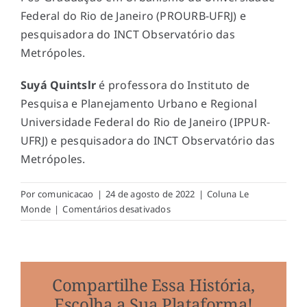
Federal do Rio de Janeiro (PROURB-UFRJ) e
pesquisadora do INCT Observatório das
Metrópoles.
Suyá Quintslr
é professora do Instituto de
Pesquisa e Planejamento Urbano e Regional
Universidade Federal do Rio de Janeiro (IPPUR-
UFRJ) e pesquisadora do INCT Observatório das
Metrópoles.
Por
comunicacao
|
24 de agosto de 2022
|
Coluna Le
em
Monde
|
Comentários desativados
Mudanças
no
saneamento
básico
Compartilhe Essa História,
ampliam
Escolha a Sua Plataforma!
a